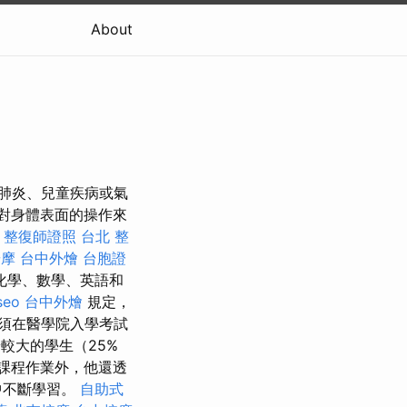
About
、肺炎、兒童疾病或氣
過對身體表面的操作來
節
整復師證照
台北 整
按摩
台中外燴
台胞證
化學、數學、英語和
seo
台中外燴
規定，
須在醫學院入學考試
較大的學生（25%
課程作業外，他還透
中不斷學習。
自助式