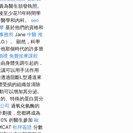
責為醫生頒發執照。
至少花11年時間學
診醫學和內科。
seo
摩
基於他們的資格和
事務所
Jane
中醫 推
.O.）。 顯然，科學
他那個時代的許多替
婚禮
免費按摩課程
是由身體失調引起的，
建議可以用手法作用
透過阻斷L型通道來
體受損的組織並清除
動可以增加其分泌。
的、特殊的蛋白質分
公司
過氧化氫酶的
計劃後，您都將成為
20% 的醫生參加
歐
MCAT
杜拜簽證
分數