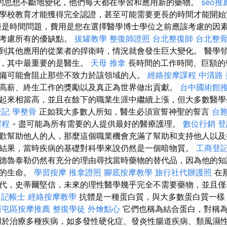
的思想不斷地變化，他們每天都在學習和應用新的藥物。
seo推
學校教育才能獲得完全認證，甚至可能需要更長的時間才能開始
是時間問題，費用是您在選擇醫學博士學位之前應該考慮的因
請考慮所有的優缺點。
拔罐教學
整復師證照
台北整復師
台北整
到其他應用的從業者的捍衛時，情況就會發生巨大變化。 醫學
家，其中最重要的是醫生。
天母 推拿
長時間的工作時間、巨額的
備可能會阻止那些不致力於該領域的人。
經絡按摩課程
中清路
高薪、終生工作的獎勵以及真正為世界做出貢獻。
台中國術館
起來相當高，並且在餘下的職業生涯中繼續上漲，但大多數醫學
登記
學整骨
正如我大多數人所知，醫生必須宣誓神聖的誓言
台
課程
- 盡可能為所有需要的人提供最好的醫療護理。
數位行銷
登
歡幫助他人的人，那麼這個職業機會充滿了幫助和支持他人以及
結果，當時疾病的基礎對科學來說仍然是一個暗物質。
工商登
德魯泰勒仍然有充分的理由尋找當時藥物的替代品，因為他的知
子的生命。
學習按摩
推拿證照
腳底按摩教學
旅行社代辦護照
在
代，史蒂爾堅信，未來的理性醫學幾乎完全不需要藥物，並且僅
記帳士
經絡按摩教學
抗體是一種蛋白質，與大多數蛋白質一樣
西屯區按摩推薦
整復學徒
外燴點心
它們也稱為結合蛋白，對稱為
用於治療多種疾病，如多發性硬化症、發炎性腸道疾病、類風濕