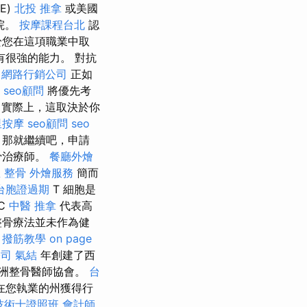
E)
北投 推拿
或美國
院。
按摩課程台北
認
於您在這項職業中取
很強的能力。 對抗
網路行銷公司
正如
seo顧問
將優先考
實際上，這取決於你
里按摩
seo顧問
seo
，那就繼續吧，申請
骨治療師。
餐廳外燴
 整骨
外燴服務
簡而
台胞證過期
T 細胞是
C
中醫 推拿
代表高
整骨療法並未作為健
。
撥筋教學
on page
公司
氣結
年創建了西
歐洲整骨醫師協會。
台
在您執業的州獲得行
技術士證照班
會計師