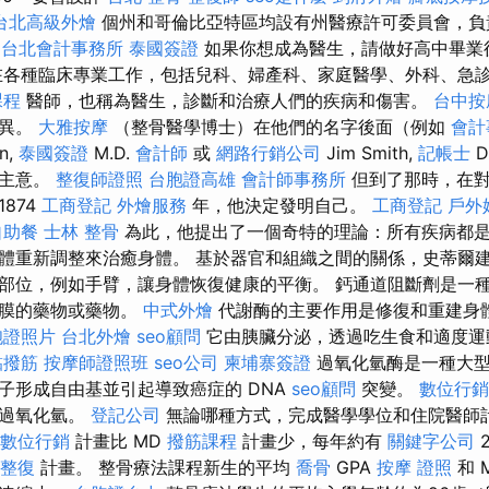
台北高級外燴
個州和哥倫比亞特區均設有州醫療許可委員會，負
台北會計事務所
泰國簽證
如果你想成為醫生，請做好高中畢業後
在各種臨床專業工作，包括兒科、婦產科、家庭醫學、外科、急
課程
醫師，也稱為醫生，診斷和治療人們的疾病和傷害。
台中按
差異。
大雅按摩
（整骨醫學博士）在他們的名字後面（例如
會計
n,
泰國簽證
M.D.
會計師
或
網路行銷公司
Jim Smith,
記帳士
D
變主意。
整復師證照
台胞證高雄
會計師事務所
但到了那時，在對
874
工商登記
外燴服務
年，他決定發明自己。
工商登記
戶外
自助餐
士林 整骨
為此，他提出了一個奇特的理論：所有疾病都
體重新調整來治癒身體。 基於器官和組織之間的關係，史蒂爾
部位，例如手臂，讓身體恢復健康的平衡。 鈣通道阻斷劑是一種
胞膜的藥物或藥物。
中式外燴
代謝酶的主要作用是修復和重建身
胞證照片
台北外燴
seo顧問
它由胰臟分泌，透過吃生食和適度運
黏撥筋
按摩師證照班
seo公司
柬埔寨簽證
過氧化氫酶是一種大型
子形成自由基並引起導致癌症的 DNA
seo顧問
突變。
數位行銷
解過氧化氫。
登記公司
無論哪種方式，完成醫學學位和住院醫師
數位行銷
計畫比 MD
撥筋課程
計畫少，每年約有
關鍵字公司
整復
計畫。 整骨療法課程新生的平均
喬骨
GPA
按摩 證照
和 