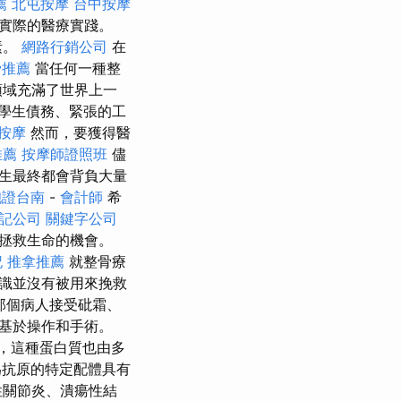
薦
北屯按摩
台中按摩
實際的醫療實踐。
素。
網路行銷公司
在
骨推薦
當任何一種整
領域充滿了世界上一
學生債務、緊張的工
 按摩
然而，要獲得醫
推薦
按摩師證照班
儘
生最終都會背負大量
胞證台南
-
會計師
希
記公司
關鍵字公司
拯救生命的機會。
記
推拿推薦
就整骨療
識並沒有被用來挽救
那個病人接受砒霜、
基於操作和手術。
，這種蛋白質也由多
抗原的特定配體具有
性關節炎、潰瘍性結