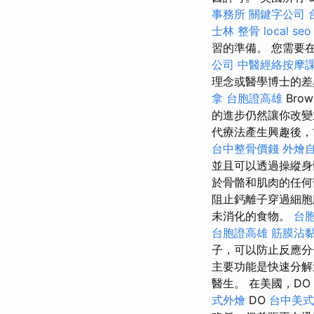
事務所
關鍵字公司
士林 整骨
local seo
習的準備。 您需要
公司
中醫經絡按摩
理念或醫學博士的
拿
台胞證高雄
Brow
的進步仍然讓你改
代療法產生興趣後，1
台中整骨價錢
外燴
並且可以透過操縱身
於骨骼和肌肉的任何
阻止鈣離子穿過細
未消化的食物。
台
台胞證高雄
筋膜沾
子，可以防止反應分
主要功能是快速分
醫生。 在美國，DO
式外燴
DO
台中美式