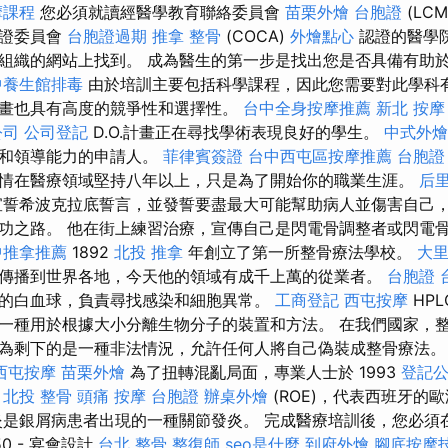
摩課程
您必須就讀經醫學教育聯絡委員會
苗栗外燴
台胞證
(LCM
認證委員會
台胞證過期
推拿 整骨
(COCA)
外燴點心
認證的醫學
組織的網站上找到。 成為醫生的第一步是找出您是否具備有助
中養生館排毒
由於培訓主要包括科學課程，因此您需要對此學科有
畫也具有高度的競爭性和選擇性。
台中全身按摩推薦
新北 按摩
公司
公司登記
D.O.計畫正在尋找學術表現良好的學生。
中式外燴
力和領導能力的申請人。
菲律賓簽證
台中西屯區按摩推薦
台胞證
情在醫療領域堅持八年以上，只是為了開始你的職業生涯。
后
誓希波克拉底誓言，並發誓要盡最大可能幫助病人並傷害自己
功之路。 他在街上練習治療，宣傳自己是閃電骨調整者或閃電
中推拿推薦
1892
北投 推拿
年創立了第一所整骨療法學校。
大里
傳播到世界各地，今天他的領域有成千上萬的從業者。
台胞證
的白血球，負責尋找感染和細胞異常。
工商登記
西屯按摩
HPL
一種用於根據大小分離生物分子的裝置和方法。 在我們國家，
為剩下的是一種非法情況，允許任何人將自己偽裝成整骨療法
西屯按摩
苗栗外燴
為了扭轉混亂局面，專業人士於 1993
登記
處
北投 整骨
頭痛 按摩
台胞證
辦桌外燴
(ROE)，代表西班牙的
是銀屑病患者出現的一種關節發炎。 完成醫療培訓後，您必須
0 - 宴會設計
台北 整骨
整復師
seo是什麼
到府外燴
腳底按摩