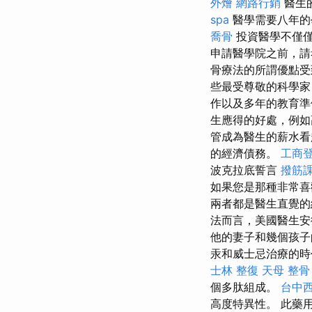
外燴
網路行銷
醫生
spa
醫學需要八年的
喬骨
投資醫學不僅僅
申請醫學院之前，
骨療法的所謂優點受
些最受尊敬的科學
作以及多年的教育準
生應得的好處，例如
管成為醫生的薪水看
的經濟債務。
工商
波克拉底誓言
撥筋
如果您是那種非常喜
兩者都是醫生直覺的
法而言，美國醫生安
他的妻子和幾個孩
汞和威士忌治療的時
士林 整復
天母 整骨
個多肽組成。
台中
高度特異性。 此藥