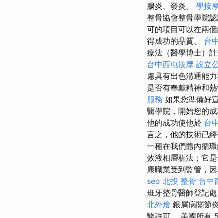
腸炎、發炎。
學按
整骨協會整骨學院
可的項目可以在兩個
得成功的品質。
台
療法（醫學博士）計
台中西屯按摩
設立
慮具有出色溝通能
是否有奉獻精神和熱
服務
如果您準備好宣
醫學院，開始您的成
他的成功使他於
台
言之，他的技術已經
一種在我們體內循環
效液相層析法；它是
康職業受到監管，因
seo
北投 整骨
台中
班牙整骨醫師登記
北外燴
銀屑病關節炎
醫許可。 美國所有 5