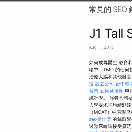
常見的 SEO
J1 Tall 
Aug 11, 2013
如何成為醫生 教育
喘中，TMO 的任
治療大腦和其他器官
復
設立公司
台中喬
台南
五權路按摩
申
統計學。 儘管具體
入學要求平均績點
（MCAT）中表現
seo是什麼
的錄取學
過臨床輪調接受廣泛