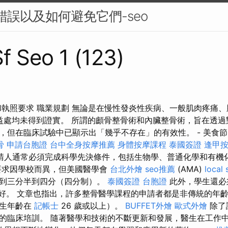
 錯誤以及如何避免它們-seo
Sf Seo 1 (123)
和執照要求 職業規劃 無論是在慢性發炎性疾病、一般肌肉疼痛
何益處均未得到證實。 所謂的顱骨整骨術和內臟整骨術，旨在透
，但在臨床試驗中已顯示出「幾乎不存在」的有效性。 - 美食
骨
申請台胞證
台中全身按摩推薦
身體按摩課程
泰國簽證
逢甲
請人通常必須完成科學先決條件，包括生物學、普通化學和有機
要求因學校而異，但美國醫學會
台北外燴
seo推薦
(AMA)
local 
達到三分半到四分（四分制）。
泰國簽證
台胞證
此外，學生還必
良好。 文章也指出，許多整骨醫學課程的申請者都是非傳統的年齡
生年齡在
記帳士
26 歲或以上）。
BUFFET外燴
歐式外燴
除了
的臨床培訓。 隨著醫學和技術的不斷更新和發展，醫生在工作