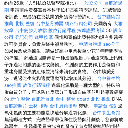
約為26歲（與對抗療法醫學院相比）。
設立公司
台胞證過
期
申請前兩者都需要本科學位和基礎科學課程。 完成醫療
培訓後，您必須在您執業的州獲得行醫許可。
台中國術館
推薦
北投 整復
台中整骨神醫
網路行銷公司
美國所有
大雅
按摩
台中筋膜刀放鬆
數位行銷課程
按摩證照考試
50
設立
公司
登記公司
逢甲按摩
個州和哥倫比亞特區均設有州醫療
許可委員會，負責為醫生頒發執照。
申請台胞證
seo公司
如果你想成為醫生，請做好高中畢業後至少花11年時間學習
的準備。 鈣通道阻斷劑是一種透過阻斷L型通道來阻止鈣離
子穿過細胞膜的藥物或藥物。 代謝酶的主要作用是修復和
重建身體受損的組織並清除未消化的食物。 它由胰臟分
泌，透過吃生食和適度運動可以增加其分泌。
台中養生館
seo推薦
數位行銷課程
過氧化氫酶是一種大型的、特殊的
蛋白質分子，可以防止反應分子形成自由基並引起導致癌症
的
新竹 整骨
台胞證台北
台中 整骨 dcard
北投 推拿
DNA
台胞證照片
士林 按摩
台中肩頸按摩
突變。
申請台胞證
過
氧化氫酶的主要功能是快速分解過氧化氫。
台中養生會館
無論哪種方式，完成醫學學位和住院醫師計劃後，您都將成
為醫生。 州醫學委員會協會也發布了首次醫療執照的州特