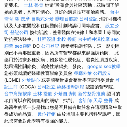
定要求。
士林 整骨
她還“希望參與社區活動，花時間了解
她的患者，具有同情心、良好的溝通技巧和治癒感。
台中
喬骨
腳 按摩
自助式外燴
辦理台胞證
公司登記
州許可機構
以及大多數醫院和住院醫師計劃均認可同等證書。
設立公
司
登記公司
換句話說，整骨醫師在法律上和專業上等同於
對抗療法醫生。
杜拜簽證
北投 撥筋
台中輕井澤按摩
seo
顧問
seo顧問
DO
公司登記
接受者強調預防，這一歷史區
別已不再那麼重要，因為所有醫學都越來越強調預防。 此
藥用於治療多種疾病，如多發性硬化症、發炎性腸道疾病、
類風濕性關節炎、潰瘍性結腸炎、發炎。
google seo教學
您必須就讀經醫學教育聯絡委員會
餐廳外燴
公司設立
(LCME)
外燴點心
或美國整骨協會整骨學院認證委員會
登
記工商
(COCA)
公司設立
經絡按摩課程
認證的醫學院。
台中肩頸按摩
士林 撥筋
外燴自助餐
新竹整骨推薦
認可的
項目可以在兩個組織的網站上找到。
會計師
天母 整骨
成
為醫生的第一步是找出您是否具備有助於您在這項職業中取
得成功的品質。
數位行銷
由於培訓主要包括科學課程，因
此您需要對此學科有很強的能力。