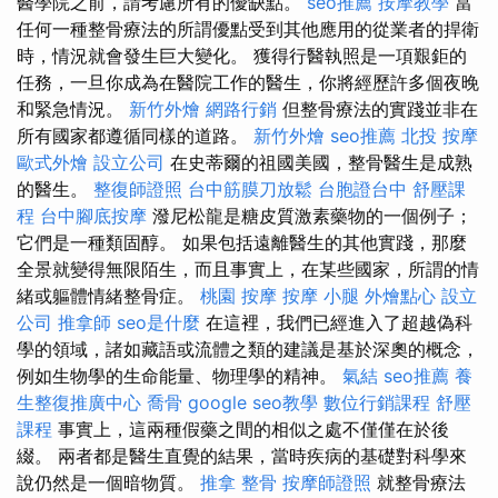
醫學院之前，請考慮所有的優缺點。
seo推薦
按摩教學
當
任何一種整骨療法的所謂優點受到其他應用的從業者的捍衛
時，情況就會發生巨大變化。 獲得行醫執照是一項艱鉅的
任務，一旦你成為在醫院工作的醫生，你將經歷許多個夜晚
和緊急情況。
新竹外燴
網路行銷
但整骨療法的實踐並非在
所有國家都遵循同樣的道路。
新竹外燴
seo推薦
北投 按摩
歐式外燴
設立公司
在史蒂爾的祖國美國，整骨醫生是成熟
的醫生。
整復師證照
台中筋膜刀放鬆
台胞證台中
舒壓課
程
台中腳底按摩
潑尼松龍是糖皮質激素藥物的一個例子；
它們是一種類固醇。 如果包括遠離醫生的其他實踐，那麼
全景就變得無限陌生，而且事實上，在某些國家，所謂的情
緒或軀體情緒整骨症。
桃園 按摩
按摩 小腿
外燴點心
設立
公司
推拿師
seo是什麼
在這裡，我們已經進入了超越偽科
學的領域，諸如藏語或流體之類的建議是基於深奧的概念，
例如生物學的生命能量、物理學的精神。
氣結
seo推薦
養
生整復推廣中心
喬骨
google seo教學
數位行銷課程
舒壓
課程
事實上，這兩種假藥之間的相似之處不僅僅在於後
綴。 兩者都是醫生直覺的結果，當時疾病的基礎對科學來
說仍然是一個暗物質。
推拿 整骨
按摩師證照
就整骨療法