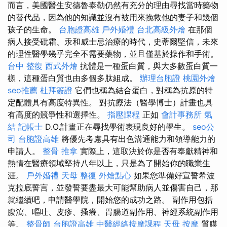
而言，美國醫生安德魯泰勒仍然有充分的理由尋找當時藥物
的替代品，因為他的知識並沒有被用來挽救他的妻子和幾個
孩子的生命。
台胞證高雄
戶外婚禮
台北高級外燴
在那個
病人接受砒霜、汞和威士忌治療的時代，史蒂爾堅信，未來
的理性醫學幾乎完全不需要藥物，並且僅基於操作和手術。
台中 整復
西式外燴
抗體是一種蛋白質，與大多數蛋白質一
樣，這種蛋白質也由多個多肽組成。
辦理台胞證
桃園外燴
seo推薦
杜拜簽證
它們也稱為結合蛋白，對稱為抗原的特
定配體具有高度特異性。 對抗療法（醫學博士）計畫也具
有高度的競爭性和選擇性。
指壓課程
正如
會計事務所
氣
結
記帳士
D.O.計畫正在尋找學術表現良好的學生。
seo公
司
台胞證高雄
將優先考慮具有出色溝通能力和領導能力的
申請人。
整骨 推拿
實際上，這取決於你是否有奉獻精神和
熱情在醫療領域堅持八年以上，只是為了開始你的職業生
涯。
戶外婚禮
天母 整復
外燴點心
如果您準備好宣誓希波
克拉底誓言，並發誓要盡最大可能幫助病人並傷害自己，那
就繼續吧，申請醫學院，開始您的成功之路。 副作用包括
腹瀉、嘔吐、皮疹、搔癢、胃腸道副作用、神經系統副作用
等。
整骨師
台胞證高雄
中醫經絡按摩課程
天母 按摩
質膜