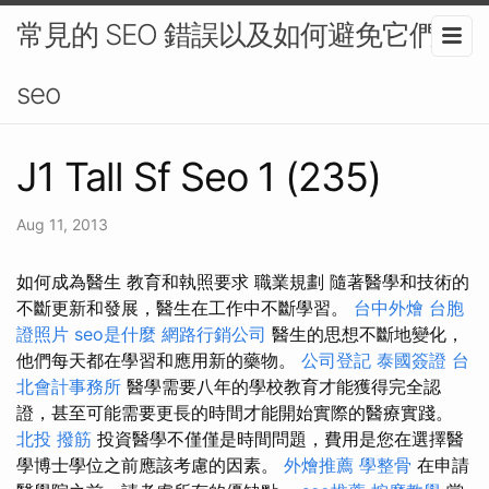
常見的 SEO 錯誤以及如何避免它們-
seo
J1 Tall Sf Seo 1 (235)
Aug 11, 2013
如何成為醫生 教育和執照要求 職業規劃 隨著醫學和技術的
不斷更新和發展，醫生在工作中不斷學習。
台中外燴
台胞
證照片
seo是什麼
網路行銷公司
醫生的思想不斷地變化，
他們每天都在學習和應用新的藥物。
公司登記
泰國簽證
台
北會計事務所
醫學需要八年的學校教育才能獲得完全認
證，甚至可能需要更長的時間才能開始實際的醫療實踐。
北投 撥筋
投資醫學不僅僅是時間問題，費用是您在選擇醫
學博士學位之前應該考慮的因素。
外燴推薦
學整骨
在申請