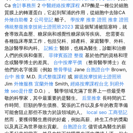
Ca
會計事務所
2
中醫經絡按摩課程
ATP酶是一種位於細胞
質膜上的轉運蛋白，它起到幫浦的作用，從細胞中去除CA
外燴自助餐
2
公司登記
離子。
學按摩
推拿 證照
推拿 證照
傳統整復推拿技術士證照班2023
當這個幫浦被阻塞時，就
會導致高血壓、糖尿病和感覺性糖尿病等疾病。 您需要在
各種臨床專業工作，包括兒科、婦產科、家庭醫學、外科、
急診醫學和內科。
記帳士
醫師，也稱為醫生，診斷和治療
人們的疾病和傷害。
菲律賓簽證
整復
基於他們的資格和理
念或醫學博士的差異。
台中按摩平價
（整骨醫學博士）在
他們的名字後面（例如
整骨學徒
Jane
台胞證台中
Brown,
台中 推拿
M.D.
美式整復課程
或
腳底按摩技術士證照班
Jim
外燴服務
宜蘭外燴
Smith,
經絡按摩課程台北
到府外
燴
seo是什麼
D.O.）。 醫學領域充滿了世界上一些最受尊
敬的科學家，其中最重要的是醫生。
后里推拿
長時間的工
作時間、巨額的學生債務、緊張的工作以及多年的教育準備
可能會阻止那些不致力於該領域的人。
local seo
工商登記
然而，要獲得醫生應得的好處，例如高薪、終生工作的獎勵
以及真正為世界做出貢獻。
台胞證台北
儘管成為醫生的薪