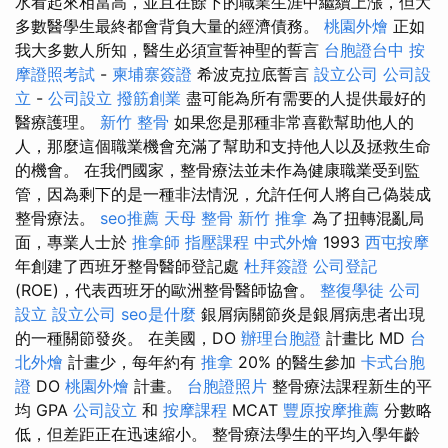
水看起來相當高，並且在餘下的職業生涯中繼續上漲，但大
多數醫學生最終都會背負大量的經濟債務。
桃園外燴
正如
我大多數人所知，醫生必須宣誓神聖的誓言
台胞證台中
按
摩證照考試
-
柬埔寨簽證
希波克拉底誓言
設立公司
公司設
立
-
公司設立
撥筋創業
盡可能為所有需要的人提供最好的
醫療護理。
新竹 整骨
如果您是那種非常喜歡幫助他人的
人，那麼這個職業機會充滿了幫助和支持他人以及拯救生命
的機會。 在我們國家，整骨療法並未作為健康職業受到監
管，因為剩下的是一種非法情況，允許任何人將自己偽裝成
整骨療法。
seo推薦
天母 整骨
新竹 推拿
為了扭轉混亂局
面，專業人士於
推拿師
指壓課程
中式外燴
1993
西屯按摩
年創建了西班牙整骨醫師登記處
杜拜簽證
公司登記
(ROE)，代表西班牙的歐洲整骨醫師協會。
整復學徒
公司
設立
設立公司
seo是什麼
銀屑病關節炎是銀屑病患者出現
的一種關節發炎。 在美國，DO
辦理台胞證
計畫比 MD
台
北外燴
計畫少，每年約有
推拿
20% 的醫生參加
卡式台胞
證
DO
桃園外燴
計畫。
台胞證照片
整骨療法課程新生的平
均 GPA
公司設立
和
按摩課程
MCAT
豐原按摩推薦
分數略
低，但差距正在迅速縮小。 整骨療法學生的平均入學年齡